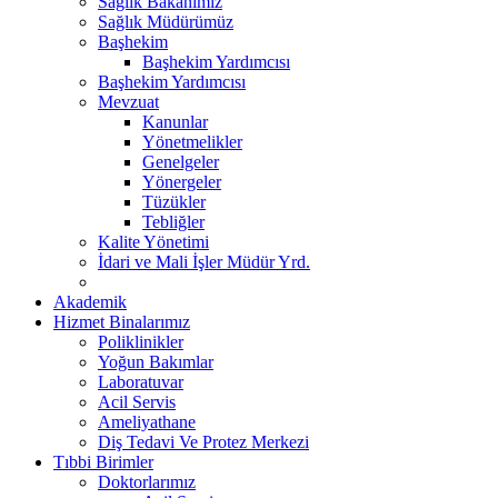
Sağlık Bakanımız
Sağlık Müdürümüz
Başhekim
Başhekim Yardımcısı
Başhekim Yardımcısı
Mevzuat
Kanunlar
Yönetmelikler
Genelgeler
Yönergeler
Tüzükler
Tebliğler
Kalite Yönetimi
İdari ve Mali İşler Müdür Yrd.
Akademik
Hizmet Binalarımız
Poliklinikler
Yoğun Bakımlar
Laboratuvar
Acil Servis
Ameliyathane
Diş Tedavi Ve Protez Merkezi
Tıbbi Birimler
Doktorlarımız