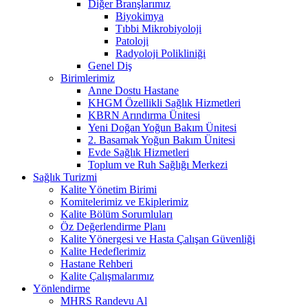
Diğer Branşlarımız
Biyokimya
Tıbbi Mikrobiyoloji
Patoloji
Radyoloji Polikliniği
Genel Diş
Birimlerimiz
Anne Dostu Hastane
KHGM Özellikli Sağlık Hizmetleri
KBRN Arındırma Ünitesi
Yeni Doğan Yoğun Bakım Ünitesi
2. Basamak Yoğun Bakım Ünitesi
Evde Sağlık Hizmetleri
Toplum ve Ruh Sağlığı Merkezi
Sağlık Turizmi
Kalite Yönetim Birimi
Komitelerimiz ve Ekiplerimiz
Kalite Bölüm Sorumluları
Öz Değerlendirme Planı
Kalite Yönergesi ve Hasta Çalışan Güvenliği
Kalite Hedeflerimiz
Hastane Rehberi
Kalite Çalışmalarımız
Yönlendirme
MHRS Randevu Al