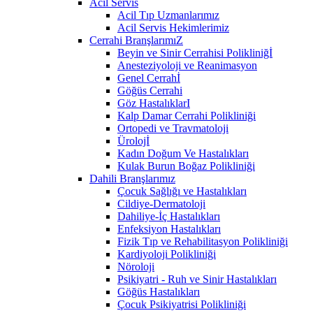
Acil Servis
Acil Tıp Uzmanlarımız
Acil Servis Hekimlerimiz
Cerrahi BranşlarımıZ
Beyin ve Sinir Cerrahisi Polikliniğİ
Anesteziyoloji ve Reanimasyon
Genel Cerrahİ
Göğüs Cerrahi
Göz HastalıklarI
Kalp Damar Cerrahi Polikliniği
Ortopedi ve Travmatoloji
Ürolojİ
Kadın Doğum Ve Hastalıkları
Kulak Burun Boğaz Polikliniği
Dahili Branşlarımız
Çocuk Sağlığı ve Hastalıkları
Cildiye-Dermatoloji
Dahiliye-İç Hastalıkları
Enfeksiyon Hastalıkları
Fizik Tıp ve Rehabilitasyon Polikliniği
Kardiyoloji Polikliniği
Nöroloji
Psikiyatri - Ruh ve Sinir Hastalıkları
Göğüs Hastalıkları
Çocuk Psikiyatrisi Polikliniği