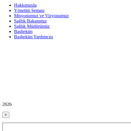
Hakkımızda
Yönetim Şeması
Misyonumuz ve Vizyonumuz
Sağlık Bakanımız
Sağlık Müdürümüz
Başhekim
Başhekim Yardımcısı
2026
×