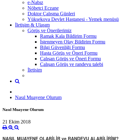
e-Nabız
Nöbetçi Eczane
Doktor Çalışma Günleri
Yüksekova Devlet Hastanesi - Yemek menüsü
İletişim & Ulaşım
Görüş ve Önerilerimiz
Ramak Kala Bildirim Formu
İstenmeyen Olay Bildirim Formu
Bilgi Güvenliği Formu
Hasta Görüş ve Öneri Formu
Çalışan Görüş ve Öneri Formu
Çalışan Görüş ve randevu talebi
İletişim
Nasıl Muayene Olurum
Nasıl Muayene Olurum
21 Ekim 2018
NASIL MUAYENE OLABİLİR ve RANDEVU ALABİLİRİM?