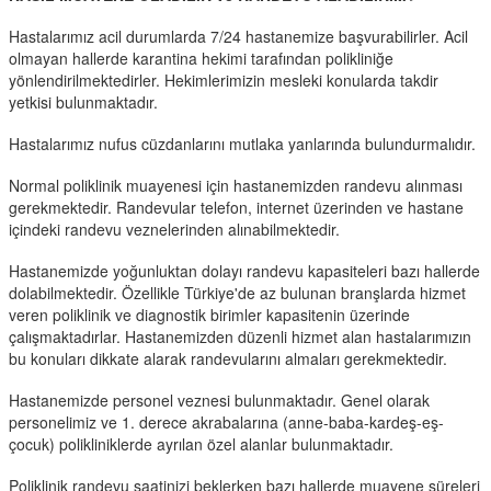
Hastalarımız acil durumlarda 7/24 hastanemize başvurabilirler. Acil
olmayan hallerde karantina hekimi tarafından polikliniğe
yönlendirilmektedirler. Hekimlerimizin mesleki konularda takdir
yetkisi bulunmaktadır.
Hastalarımız nufus cüzdanlarını mutlaka yanlarında bulundurmalıdır.
Normal poliklinik muayenesi için hastanemizden randevu alınması
gerekmektedir. Randevular telefon, internet üzerinden ve hastane
içindeki randevu veznelerinden alınabilmektedir.
Hastanemizde yoğunluktan dolayı randevu kapasiteleri bazı hallerde
dolabilmektedir. Özellikle Türkiye'de az bulunan branşlarda hizmet
veren poliklinik ve diagnostik birimler kapasitenin üzerinde
çalışmaktadırlar. Hastanemizden düzenli hizmet alan hastalarımızın
bu konuları dikkate alarak randevularını almaları gerekmektedir.
Hastanemizde personel veznesi bulunmaktadır. Genel olarak
personelimiz ve 1. derece akrabalarına (anne-baba-kardeş-eş-
çocuk) polikliniklerde ayrılan özel alanlar bulunmaktadır.
Poliklinik randevu saatinizi beklerken bazı hallerde muayene süreleri