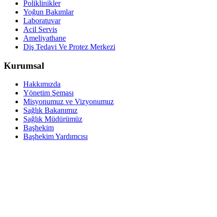
Poliklinikler
Yoğun Bakımlar
Laboratuvar
Acil Servis
Ameliyathane
Diş Tedavi Ve Protez Merkezi
Kurumsal
Hakkımızda
Yönetim Şeması
Misyonumuz ve Vizyonumuz
Sağlık Bakanımız
Sağlık Müdürümüz
Başhekim
Başhekim Yardımcısı