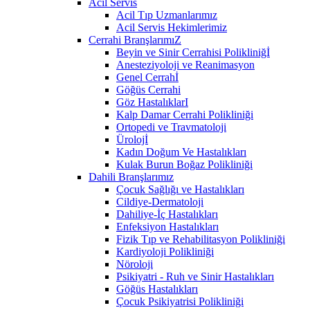
Acil Servis
Acil Tıp Uzmanlarımız
Acil Servis Hekimlerimiz
Cerrahi BranşlarımıZ
Beyin ve Sinir Cerrahisi Polikliniğİ
Anesteziyoloji ve Reanimasyon
Genel Cerrahİ
Göğüs Cerrahi
Göz HastalıklarI
Kalp Damar Cerrahi Polikliniği
Ortopedi ve Travmatoloji
Ürolojİ
Kadın Doğum Ve Hastalıkları
Kulak Burun Boğaz Polikliniği
Dahili Branşlarımız
Çocuk Sağlığı ve Hastalıkları
Cildiye-Dermatoloji
Dahiliye-İç Hastalıkları
Enfeksiyon Hastalıkları
Fizik Tıp ve Rehabilitasyon Polikliniği
Kardiyoloji Polikliniği
Nöroloji
Psikiyatri - Ruh ve Sinir Hastalıkları
Göğüs Hastalıkları
Çocuk Psikiyatrisi Polikliniği