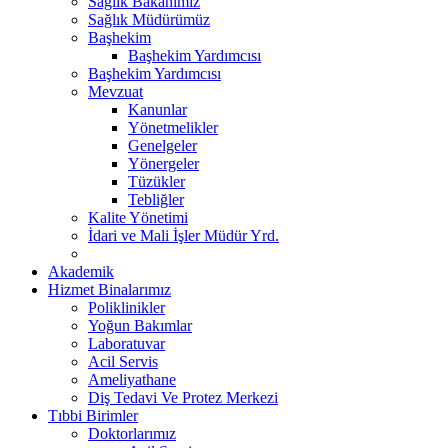
Sağlık Bakanımız
Sağlık Müdürümüz
Başhekim
Başhekim Yardımcısı
Başhekim Yardımcısı
Mevzuat
Kanunlar
Yönetmelikler
Genelgeler
Yönergeler
Tüzükler
Tebliğler
Kalite Yönetimi
İdari ve Mali İşler Müdür Yrd.
Akademik
Hizmet Binalarımız
Poliklinikler
Yoğun Bakımlar
Laboratuvar
Acil Servis
Ameliyathane
Diş Tedavi Ve Protez Merkezi
Tıbbi Birimler
Doktorlarımız