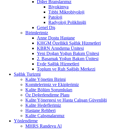
Diğer Branşlarımız
Biyokimya
Tıbbi Mikrobiyoloji
Patoloji
Radyoloji Polikliniği
Genel Diş
Birimlerimiz
Anne Dostu Hastane
KHGM Özellikli Sağlık Hizmetleri
KBRN Arındırma Ünitesi
Yeni Doğan Yoğun Bakım Ünitesi
2. Basamak Yoğun Bakım Ünitesi
Evde Sağlık Hizmetleri
Toplum ve Ruh Sağlığı Merkezi
Sağlık Turizmi
Kalite Yönetim Birimi
Komitelerimiz ve Ekiplerimiz
Kalite Bölüm Sorumluları
Öz Değerlendirme Planı
Kalite Yönergesi ve Hasta Çalışan Güvenliği
Kalite Hedeflerimiz
Hastane Rehberi
Kalite Çalışmalarımız
Yönlendirme
MHRS Randevu Al