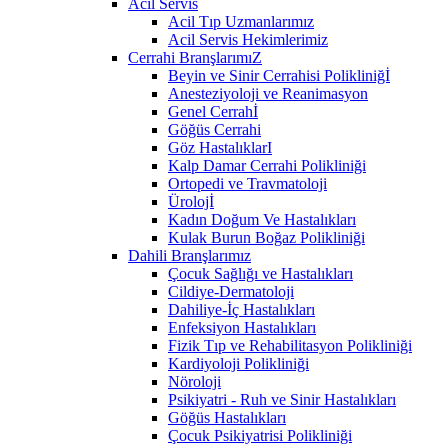
Acil Servis
Acil Tıp Uzmanlarımız
Acil Servis Hekimlerimiz
Cerrahi BranşlarımıZ
Beyin ve Sinir Cerrahisi Polikliniğİ
Anesteziyoloji ve Reanimasyon
Genel Cerrahİ
Göğüs Cerrahi
Göz HastalıklarI
Kalp Damar Cerrahi Polikliniği
Ortopedi ve Travmatoloji
Ürolojİ
Kadın Doğum Ve Hastalıkları
Kulak Burun Boğaz Polikliniği
Dahili Branşlarımız
Çocuk Sağlığı ve Hastalıkları
Cildiye-Dermatoloji
Dahiliye-İç Hastalıkları
Enfeksiyon Hastalıkları
Fizik Tıp ve Rehabilitasyon Polikliniği
Kardiyoloji Polikliniği
Nöroloji
Psikiyatri - Ruh ve Sinir Hastalıkları
Göğüs Hastalıkları
Çocuk Psikiyatrisi Polikliniği