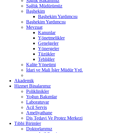
Sağlık Bakanımız
Sağlık Müdürümüz
Başhekim
Başhekim Yardımcısı
Başhekim Yardımcısı
Mevzuat
Kanunlar
Yönetmelikler
Genelgeler
Yönergeler
Tüzükler
Tebliğler
Kalite Yönetimi
İdari ve Mali İşler Müdür Yrd.
Akademik
Hizmet Binalarımız
Poliklinikler
Yoğun Bakımlar
Laboratuvar
Acil Servis
Ameliyathane
Diş Tedavi Ve Protez Merkezi
Tıbbi Birimler
Doktorlarımız