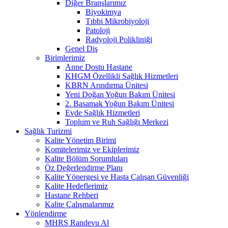
Diğer Branşlarımız
Biyokimya
Tıbbi Mikrobiyoloji
Patoloji
Radyoloji Polikliniği
Genel Diş
Birimlerimiz
Anne Dostu Hastane
KHGM Özellikli Sağlık Hizmetleri
KBRN Arındırma Ünitesi
Yeni Doğan Yoğun Bakım Ünitesi
2. Basamak Yoğun Bakım Ünitesi
Evde Sağlık Hizmetleri
Toplum ve Ruh Sağlığı Merkezi
Sağlık Turizmi
Kalite Yönetim Birimi
Komitelerimiz ve Ekiplerimiz
Kalite Bölüm Sorumluları
Öz Değerlendirme Planı
Kalite Yönergesi ve Hasta Çalışan Güvenliği
Kalite Hedeflerimiz
Hastane Rehberi
Kalite Çalışmalarımız
Yönlendirme
MHRS Randevu Al