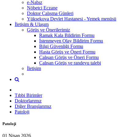
e-Nabız
Nöbetçi Eczane
Doktor Çalışma Günleri
Yüksekova Devlet Hastanesi - Yemek menüsü
İletişim & Ulaşım
Görüş ve Önerilerimiz
Ramak Kala Bildirim Formu
İstenmeyen Olay Bildirim Formu
Bilgi Güvenliği Formu
Hasta Görüş ve Öneri Formu
Çalışan Görüş ve Öneri Formu
Çalışan Görüş ve randevu talebi
İletişim
Tıbbi Birimler
Doktorlarımız
Diğer Branşlarımız
Patoloji
Patoloji
01 Nisan 2026