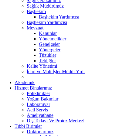
Sağlık Bakanımız
Sağlık Müdürümüz
Başhekim
Başhekim Yardımcısı
Başhekim Yardımcısı
Mevzuat
Kanunlar
Yönetmelikler
Genelgeler
Yönergeler
Tüzükler
Tebliğler
Kalite Yönetimi
İdari ve Mali İşler Müdür Yrd.
Akademik
Hizmet Binalarımız
Poliklinikler
Yoğun Bakımlar
Laboratuvar
Acil Servis
Ameliyathane
Diş Tedavi Ve Protez Merkezi
Tıbbi Birimler
Doktorlarımız