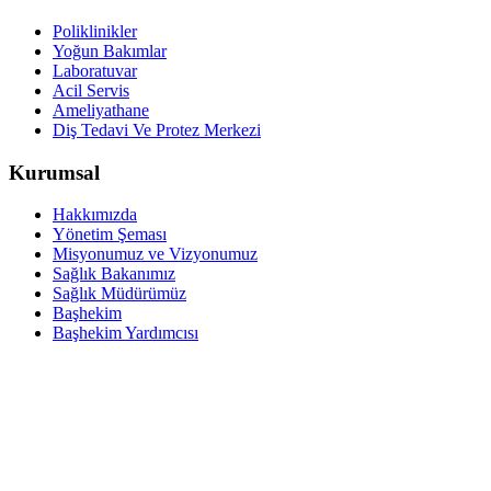
Poliklinikler
Yoğun Bakımlar
Laboratuvar
Acil Servis
Ameliyathane
Diş Tedavi Ve Protez Merkezi
Kurumsal
Hakkımızda
Yönetim Şeması
Misyonumuz ve Vizyonumuz
Sağlık Bakanımız
Sağlık Müdürümüz
Başhekim
Başhekim Yardımcısı