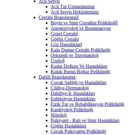
Acil Servis
Acil Tıp Uzmanlarımız
Acil Servis Hekimlerimiz
Cerrahi BranşlarımıZ
Beyin ve Sinir Cerrahisi Polikliniğİ
Anesteziyoloji ve Reanimasyon
Genel Cerrahİ
Göğüs Cerrahi
Göz HastalıklarI
Kalp Damar Cerrahi Polikliniği
Ortopedi ve Travmatoloji
Ürolojİ
Kadın Doğum Ve Hastalıkları
Kulak Burun Boğaz Polikliniği
Dahili Branşlarımız
Çocuk Sağlığı ve Hastalıkları
Cildiye-Dermatoloji
Dahiliye-İç Hastalıkları
Enfeksiyon Hastalıkları
Fizik Tıp ve Rehabilitasyon Polikliniği
Kardiyoloji Polikliniği
Nöroloji
Psikiyatri - Ruh ve Sinir Hastalıkları
Göğüs Hastalıkları
Çocuk Psikiyatrisi Polikliniği