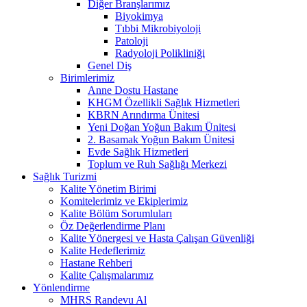
Diğer Branşlarımız
Biyokimya
Tıbbi Mikrobiyoloji
Patoloji
Radyoloji Polikliniği
Genel Diş
Birimlerimiz
Anne Dostu Hastane
KHGM Özellikli Sağlık Hizmetleri
KBRN Arındırma Ünitesi
Yeni Doğan Yoğun Bakım Ünitesi
2. Basamak Yoğun Bakım Ünitesi
Evde Sağlık Hizmetleri
Toplum ve Ruh Sağlığı Merkezi
Sağlık Turizmi
Kalite Yönetim Birimi
Komitelerimiz ve Ekiplerimiz
Kalite Bölüm Sorumluları
Öz Değerlendirme Planı
Kalite Yönergesi ve Hasta Çalışan Güvenliği
Kalite Hedeflerimiz
Hastane Rehberi
Kalite Çalışmalarımız
Yönlendirme
MHRS Randevu Al