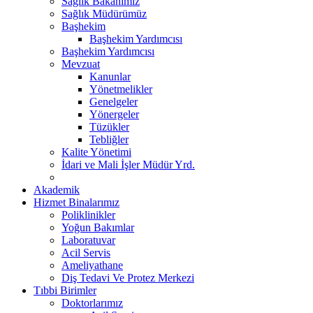
Sağlık Bakanımız
Sağlık Müdürümüz
Başhekim
Başhekim Yardımcısı
Başhekim Yardımcısı
Mevzuat
Kanunlar
Yönetmelikler
Genelgeler
Yönergeler
Tüzükler
Tebliğler
Kalite Yönetimi
İdari ve Mali İşler Müdür Yrd.
Akademik
Hizmet Binalarımız
Poliklinikler
Yoğun Bakımlar
Laboratuvar
Acil Servis
Ameliyathane
Diş Tedavi Ve Protez Merkezi
Tıbbi Birimler
Doktorlarımız