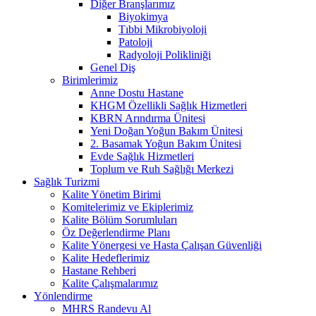
Diğer Branşlarımız
Biyokimya
Tıbbi Mikrobiyoloji
Patoloji
Radyoloji Polikliniği
Genel Diş
Birimlerimiz
Anne Dostu Hastane
KHGM Özellikli Sağlık Hizmetleri
KBRN Arındırma Ünitesi
Yeni Doğan Yoğun Bakım Ünitesi
2. Basamak Yoğun Bakım Ünitesi
Evde Sağlık Hizmetleri
Toplum ve Ruh Sağlığı Merkezi
Sağlık Turizmi
Kalite Yönetim Birimi
Komitelerimiz ve Ekiplerimiz
Kalite Bölüm Sorumluları
Öz Değerlendirme Planı
Kalite Yönergesi ve Hasta Çalışan Güvenliği
Kalite Hedeflerimiz
Hastane Rehberi
Kalite Çalışmalarımız
Yönlendirme
MHRS Randevu Al