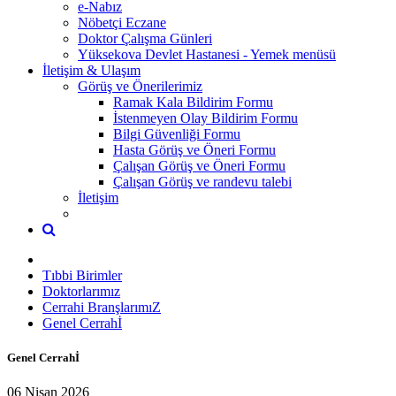
e-Nabız
Nöbetçi Eczane
Doktor Çalışma Günleri
Yüksekova Devlet Hastanesi - Yemek menüsü
İletişim & Ulaşım
Görüş ve Önerilerimiz
Ramak Kala Bildirim Formu
İstenmeyen Olay Bildirim Formu
Bilgi Güvenliği Formu
Hasta Görüş ve Öneri Formu
Çalışan Görüş ve Öneri Formu
Çalışan Görüş ve randevu talebi
İletişim
Tıbbi Birimler
Doktorlarımız
Cerrahi BranşlarımıZ
Genel Cerrahİ
Genel Cerrahİ
06 Nisan 2026