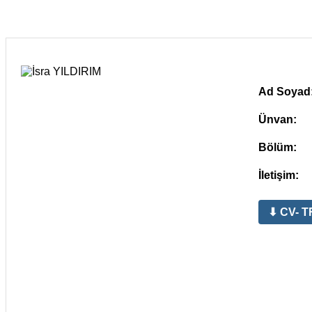
Ad Soyad
Ünvan:
Bölüm:
İletişim:
⬇ CV- T