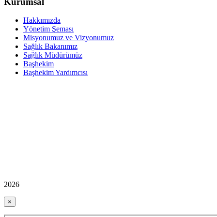
Kurumsal
Hakkımızda
Yönetim Şeması
Misyonumuz ve Vizyonumuz
Sağlık Bakanımız
Sağlık Müdürümüz
Başhekim
Başhekim Yardımcısı
2026
×