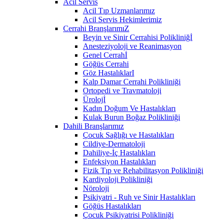
Acil Servis
Acil Tıp Uzmanlarımız
Acil Servis Hekimlerimiz
Cerrahi BranşlarımıZ
Beyin ve Sinir Cerrahisi Polikliniğİ
Anesteziyoloji ve Reanimasyon
Genel Cerrahİ
Göğüs Cerrahi
Göz HastalıklarI
Kalp Damar Cerrahi Polikliniği
Ortopedi ve Travmatoloji
Ürolojİ
Kadın Doğum Ve Hastalıkları
Kulak Burun Boğaz Polikliniği
Dahili Branşlarımız
Çocuk Sağlığı ve Hastalıkları
Cildiye-Dermatoloji
Dahiliye-İç Hastalıkları
Enfeksiyon Hastalıkları
Fizik Tıp ve Rehabilitasyon Polikliniği
Kardiyoloji Polikliniği
Nöroloji
Psikiyatri - Ruh ve Sinir Hastalıkları
Göğüs Hastalıkları
Çocuk Psikiyatrisi Polikliniği