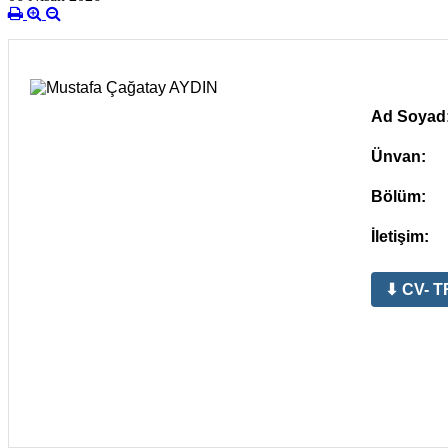
Ad Soyad
Ünvan:
Bölüm:
İletişim:
⬇ CV- T