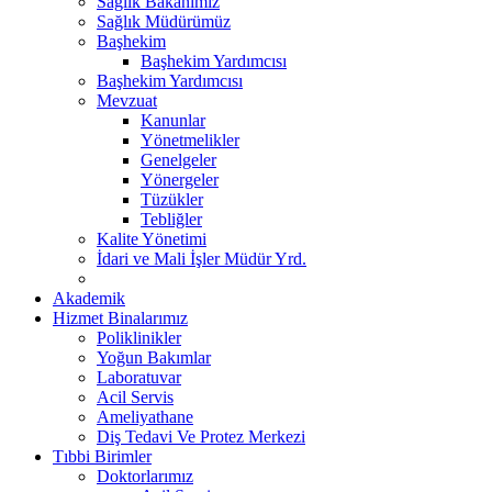
Sağlık Bakanımız
Sağlık Müdürümüz
Başhekim
Başhekim Yardımcısı
Başhekim Yardımcısı
Mevzuat
Kanunlar
Yönetmelikler
Genelgeler
Yönergeler
Tüzükler
Tebliğler
Kalite Yönetimi
İdari ve Mali İşler Müdür Yrd.
Akademik
Hizmet Binalarımız
Poliklinikler
Yoğun Bakımlar
Laboratuvar
Acil Servis
Ameliyathane
Diş Tedavi Ve Protez Merkezi
Tıbbi Birimler
Doktorlarımız