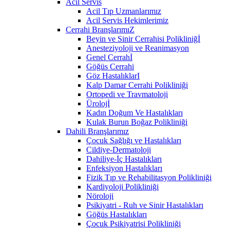
Acil Servis
Acil Tıp Uzmanlarımız
Acil Servis Hekimlerimiz
Cerrahi BranşlarımıZ
Beyin ve Sinir Cerrahisi Polikliniğİ
Anesteziyoloji ve Reanimasyon
Genel Cerrahİ
Göğüs Cerrahi
Göz HastalıklarI
Kalp Damar Cerrahi Polikliniği
Ortopedi ve Travmatoloji
Ürolojİ
Kadın Doğum Ve Hastalıkları
Kulak Burun Boğaz Polikliniği
Dahili Branşlarımız
Çocuk Sağlığı ve Hastalıkları
Cildiye-Dermatoloji
Dahiliye-İç Hastalıkları
Enfeksiyon Hastalıkları
Fizik Tıp ve Rehabilitasyon Polikliniği
Kardiyoloji Polikliniği
Nöroloji
Psikiyatri - Ruh ve Sinir Hastalıkları
Göğüs Hastalıkları
Çocuk Psikiyatrisi Polikliniği