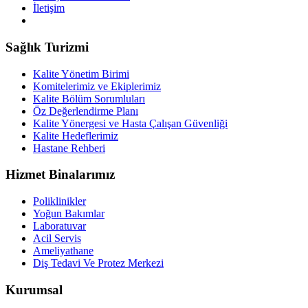
İletişim
Sağlık Turizmi
Kalite Yönetim Birimi
Komitelerimiz ve Ekiplerimiz
Kalite Bölüm Sorumluları
Öz Değerlendirme Planı
Kalite Yönergesi ve Hasta Çalışan Güvenliği
Kalite Hedeflerimiz
Hastane Rehberi
Hizmet Binalarımız
Poliklinikler
Yoğun Bakımlar
Laboratuvar
Acil Servis
Ameliyathane
Diş Tedavi Ve Protez Merkezi
Kurumsal