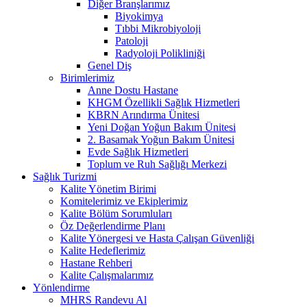
Diğer Branşlarımız
Biyokimya
Tıbbi Mikrobiyoloji
Patoloji
Radyoloji Polikliniği
Genel Diş
Birimlerimiz
Anne Dostu Hastane
KHGM Özellikli Sağlık Hizmetleri
KBRN Arındırma Ünitesi
Yeni Doğan Yoğun Bakım Ünitesi
2. Basamak Yoğun Bakım Ünitesi
Evde Sağlık Hizmetleri
Toplum ve Ruh Sağlığı Merkezi
Sağlık Turizmi
Kalite Yönetim Birimi
Komitelerimiz ve Ekiplerimiz
Kalite Bölüm Sorumluları
Öz Değerlendirme Planı
Kalite Yönergesi ve Hasta Çalışan Güvenliği
Kalite Hedeflerimiz
Hastane Rehberi
Kalite Çalışmalarımız
Yönlendirme
MHRS Randevu Al