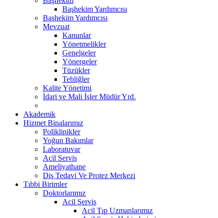
Başhekim
Başhekim Yardımcısı
Başhekim Yardımcısı
Mevzuat
Kanunlar
Yönetmelikler
Genelgeler
Yönergeler
Tüzükler
Tebliğler
Kalite Yönetimi
İdari ve Mali İşler Müdür Yrd.
Akademik
Hizmet Binalarımız
Poliklinikler
Yoğun Bakımlar
Laboratuvar
Acil Servis
Ameliyathane
Diş Tedavi Ve Protez Merkezi
Tıbbi Birimler
Doktorlarımız
Acil Servis
Acil Tıp Uzmanlarımız