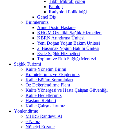
Tıbbi Mikrobiyoloji
Patoloji
Radyoloji Polikliniği
Genel Diş
Birimlerimiz
Anne Dostu Hastane
KHGM Özellikli Sağlık Hizmetleri
KBRN Arındırma Ünitesi
Yeni Doğan Yoğun Bakım Ünitesi
2. Basamak Yoğun Bakım Ünitesi
Evde Sağlık Hizmetleri
Toplum ve Ruh Sağlığı Merkezi
Sağlık Turizmi
Kalite Yönetim Birimi
Komitelerimiz ve Ekiplerimiz
Kalite Bölüm Sorumluları
Öz Değerlendirme Planı
Kalite Yönergesi ve Hasta Çalışan Güvenliği
Kalite Hedeflerimiz
Hastane Rehberi
Kalite Çalışmalarımız
Yönlendirme
MHRS Randevu Al
e-Nabız
Nöbetçi Eczane