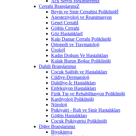
Acil Servis Hekimlerimiz
Cerrahi BranşlarımıZ
Beyin ve Sinir Cerrahisi Polikliniğİ
Anesteziyoloji ve Reanimasyon
Genel Cerrahİ
Göğüs Cerrahi
Göz HastalıklarI
Kalp Damar Cerrahi Polikliniği
Ortopedi ve Travmatoloji
Ürolojİ
Kadın Doğum Ve Hastalıkları
Kulak Burun Boğaz Polikliniği
Dahili Branşlarımız
Çocuk Sağlığı ve Hastalıkları
Cildiye-Dermatoloji
Dahiliye-İç Hastalıkları
Enfeksiyon Hastalıkları
Fizik Tıp ve Rehabilitasyon Polikliniği
Kardiyoloji Polikliniği
Nöroloji
Psikiyatri - Ruh ve Sinir Hastalıkları
Göğüs Hastalıkları
Çocuk Psikiyatrisi Polikliniği
Diğer Branşlarımız
Biyokimya